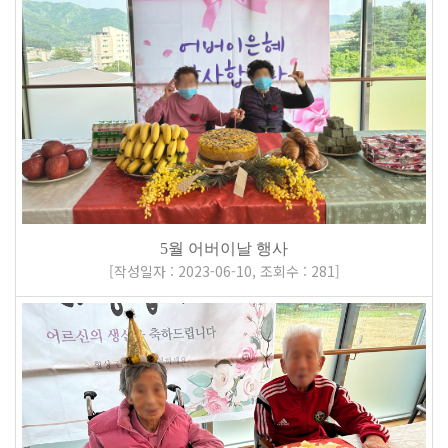
5월 어버이날 행사
[
작성일자 : 2023-06-10
,
조회수 : 281
]