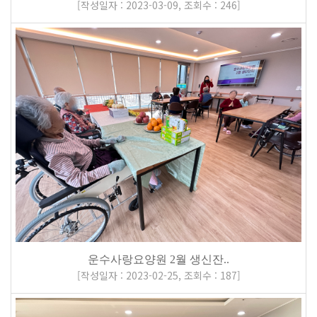
[
작성일자 : 2023-03-09
,
조회수 : 246
]
운수사랑요양원 2월 생신잔..
[
작성일자 : 2023-02-25
,
조회수 : 187
]